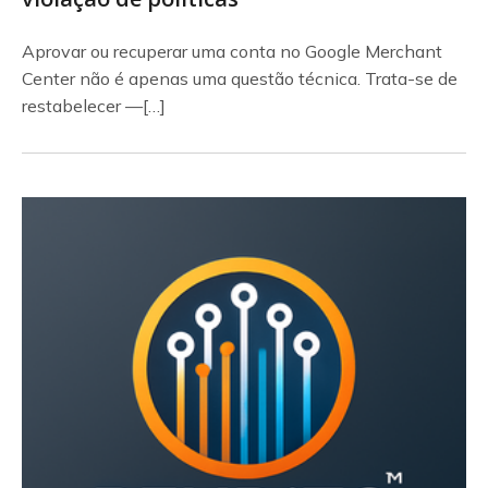
Aprovar ou recuperar uma conta no Google Merchant
Center não é apenas uma questão técnica. Trata-se de
restabelecer —[…]