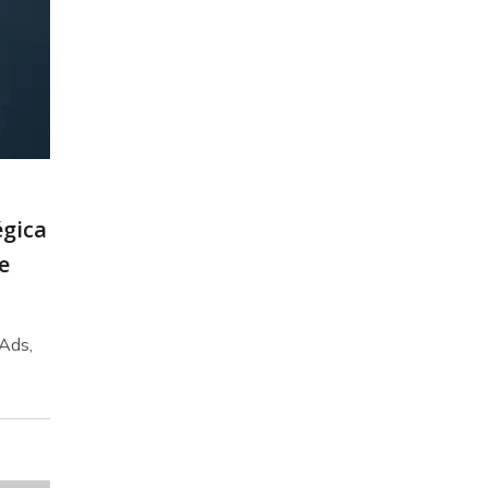
égica
e
Ads,