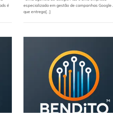
ads é
especializada em gestão de campanhas Google
que entrega[…]